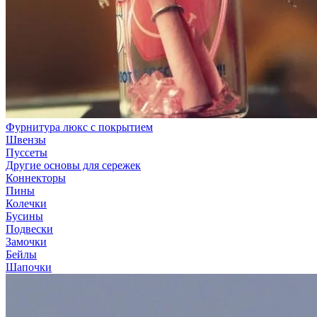
Фурнитура люкс с покрытием
Швензы
Пуссеты
Другие основы для сережек
Коннекторы
Пины
Колечки
Бусины
Подвески
Замочки
Бейлы
Шапочки