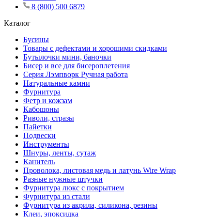
8 (800) 500 6879
Каталог
Бусины
Товары с дефектами и хорошими скидками
Бутылочки мини, баночки
Бисер и все для бисероплетения
Серия Лэмпворк Ручная работа
Натуральные камни
Фурнитура
Фетр и кожзам
Кабошоны
Риволи, стразы
Пайетки
Подвески
Инструменты
Шнуры, ленты, сутаж
Канитель
Проволока, листовая медь и латунь Wire Wrap
Разные нужные штучки
Фурнитура люкс с покрытием
Фурнитура из стали
Фурнитура из акрила, силикона, резины
Клеи, эпоксидка