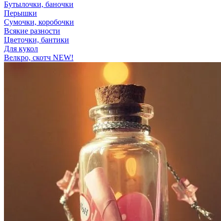
Бутылочки, баночки
Перышки
Сумочки, коробочки
Всякие разности
Цветочки, бантики
Для кукол
Велкро, скотч NEW!