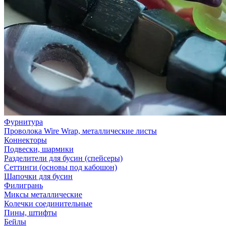
Фурнитура
Проволока Wire Wrap, металлические листы
Коннекторы
Подвески, шармики
Разделители для бусин (спейсеры)
Сеттинги (основы под кабошон)
Шапочки для бусин
Филигрань
Миксы металлические
Колечки соединительные
Пины, штифты
Бейлы