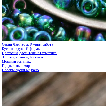
Серия Лэмпворк Ручная работа
Бусины круглой формы
Цветочки, растительная тематика
Зверята, птички, бабочки
Морская тематика
Предметный мир
Наборы бусин Мурано