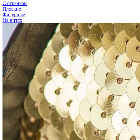
С огранкой
Плоские
Фигурные
На нитях