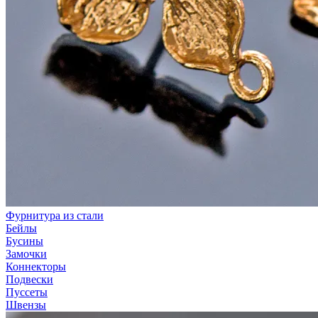
Фурнитура из стали
Бейлы
Бусины
Замочки
Коннекторы
Подвески
Пуссеты
Швензы