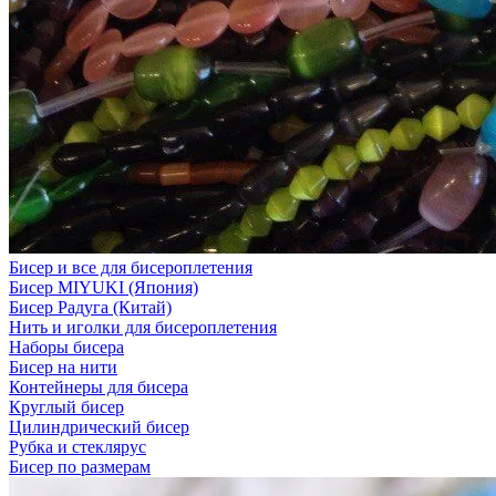
Бисер и все для бисероплетения
Бисер MIYUKI (Япония)
Бисер Радуга (Китай)
Нить и иголки для бисероплетения
Наборы бисера
Бисер на нити
Контейнеры для бисера
Круглый бисер
Цилиндрический бисер
Рубка и стеклярус
Бисер по размерам