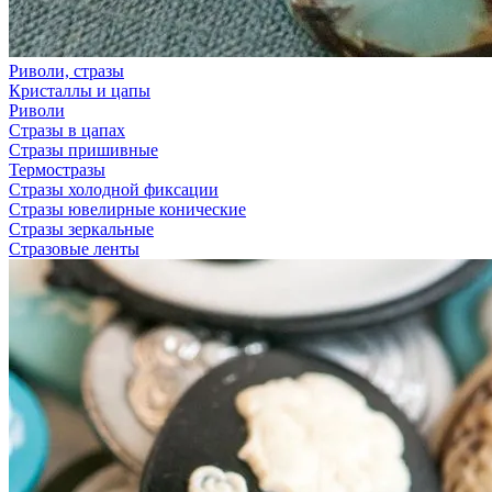
Риволи, стразы
Кристаллы и цапы
Риволи
Стразы в цапах
Стразы пришивные
Термостразы
Стразы холодной фиксации
Стразы ювелирные конические
Стразы зеркальные
Стразовые ленты