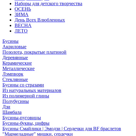
Наборы для детского творчества
ОСЕНЬ
ЗИМА
День Всех Влюбленных
ВЕСНА
ЛЕТО
Бусины
Акриловые
Позолота, покрытые платиной
Деревянные
Керамические
Металлические
Лэмпворк
Стеклянные
Бусины со стразами
Из натуральных материалов
Из полимерной глины
Полубусины
Дзи
Шамбала
Бусины-пуговицы
Бусины-буквы, цифры
Бусины Смайлики | Эмодзи | Сердечки для BF браслетов
"Мармеладные" мишки, сердечки