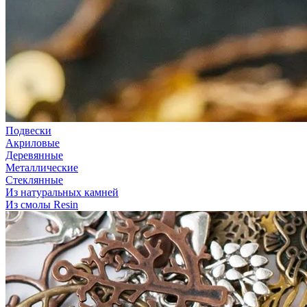
Подвески
Акриловые
Деревянные
Металлические
Стеклянные
Из натуральных камней
Из смолы Resin