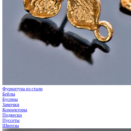
Фурнитура из стали
Бейлы
Бусины
Замочки
Коннекторы
Подвески
Пуссеты
Швензы