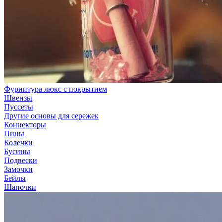
Фурнитура люкс с покрытием
Швензы
Пуссеты
Другие основы для сережек
Коннекторы
Пины
Колечки
Бусины
Подвески
Замочки
Бейлы
Шапочки