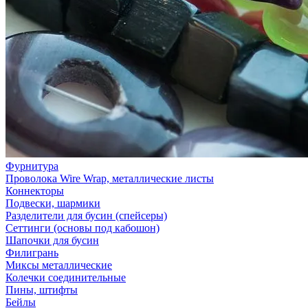
Фурнитура
Проволока Wire Wrap, металлические листы
Коннекторы
Подвески, шармики
Разделители для бусин (спейсеры)
Сеттинги (основы под кабошон)
Шапочки для бусин
Филигрань
Миксы металлические
Колечки соединительные
Пины, штифты
Бейлы