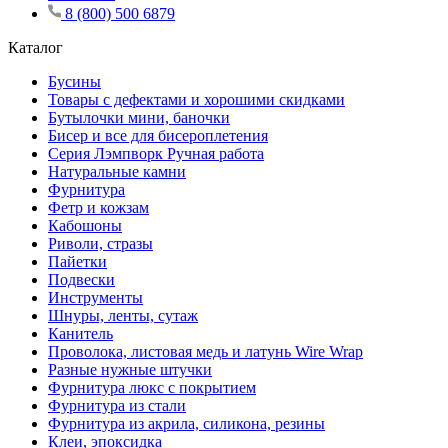
8 (800) 500 6879
Каталог
Бусины
Товары с дефектами и хорошими скидками
Бутылочки мини, баночки
Бисер и все для бисероплетения
Серия Лэмпворк Ручная работа
Натуральные камни
Фурнитура
Фетр и кожзам
Кабошоны
Риволи, стразы
Пайетки
Подвески
Инструменты
Шнуры, ленты, сутаж
Канитель
Проволока, листовая медь и латунь Wire Wrap
Разные нужные штучки
Фурнитура люкс с покрытием
Фурнитура из стали
Фурнитура из акрила, силикона, резины
Клеи, эпоксидка