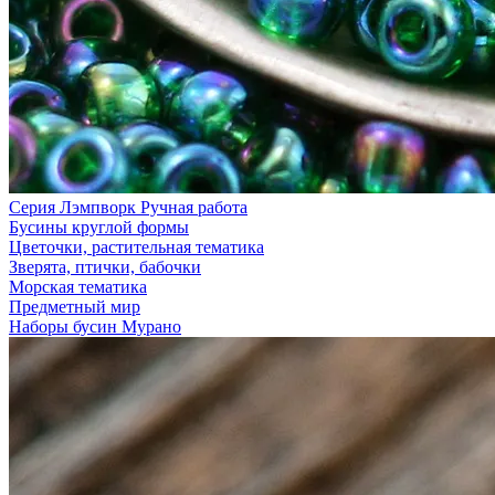
Серия Лэмпворк Ручная работа
Бусины круглой формы
Цветочки, растительная тематика
Зверята, птички, бабочки
Морская тематика
Предметный мир
Наборы бусин Мурано