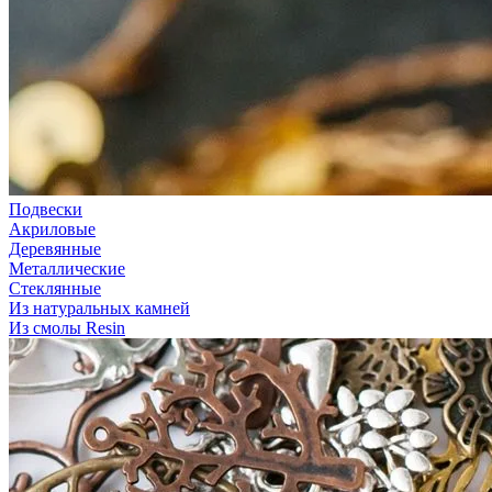
Подвески
Акриловые
Деревянные
Металлические
Стеклянные
Из натуральных камней
Из смолы Resin