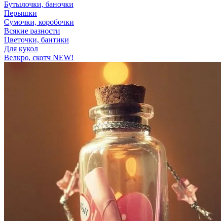
Бутылочки, баночки
Перышки
Сумочки, коробочки
Всякие разности
Цветочки, бантики
Для кукол
Велкро, скотч NEW!