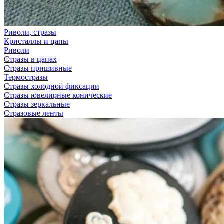
Риволи, стразы
Кристаллы и цапы
Риволи
Стразы в цапах
Стразы пришивные
Термостразы
Стразы холодной фиксации
Стразы ювелирные конические
Стразы зеркальные
Стразовые ленты