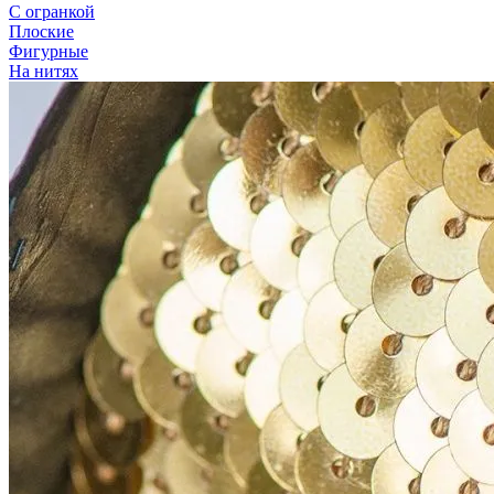
С огранкой
Плоские
Фигурные
На нитях