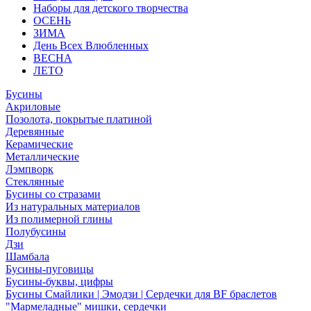
Наборы для детского творчества
ОСЕНЬ
ЗИМА
День Всех Влюбленных
ВЕСНА
ЛЕТО
Бусины
Акриловые
Позолота, покрытые платиной
Деревянные
Керамические
Металлические
Лэмпворк
Стеклянные
Бусины со стразами
Из натуральных материалов
Из полимерной глины
Полубусины
Дзи
Шамбала
Бусины-пуговицы
Бусины-буквы, цифры
Бусины Смайлики | Эмодзи | Сердечки для BF браслетов
"Мармеладные" мишки, сердечки