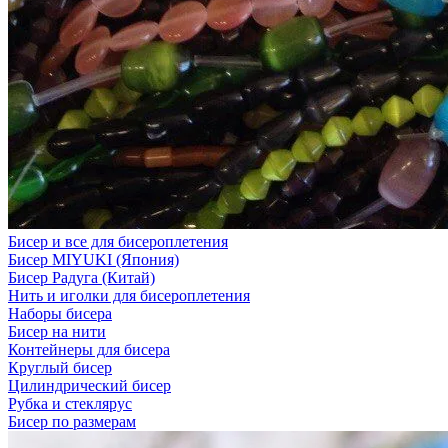
Бисер и все для бисероплетения
Бисер MIYUKI (Япония)
Бисер Радуга (Китай)
Нить и иголки для бисероплетения
Наборы бисера
Бисер на нити
Контейнеры для бисера
Круглый бисер
Цилиндрический бисер
Рубка и стеклярус
Бисер по размерам