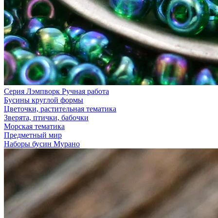
Серия Лэмпворк Ручная работа
Бусины круглой формы
Цветочки, растительная тематика
Зверята, птички, бабочки
Морская тематика
Предметный мир
Наборы бусин Мурано