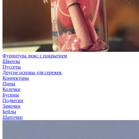
Фурнитура люкс с покрытием
Швензы
Пуссеты
Другие основы для сережек
Коннекторы
Пины
Колечки
Бусины
Подвески
Замочки
Бейлы
Шапочки