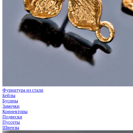
Фурнитура из стали
Бейлы
Бусины
Замочки
Коннекторы
Подвески
Пуссеты
Швензы