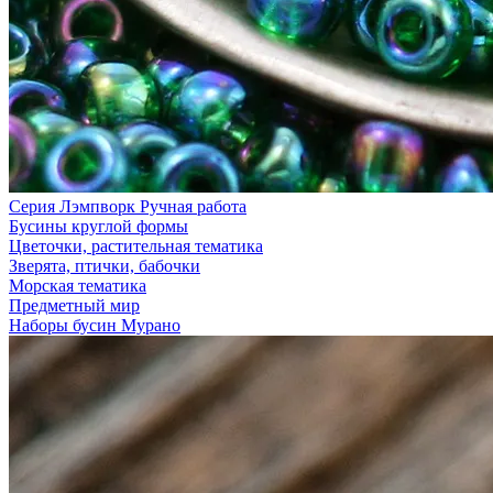
Серия Лэмпворк Ручная работа
Бусины круглой формы
Цветочки, растительная тематика
Зверята, птички, бабочки
Морская тематика
Предметный мир
Наборы бусин Мурано