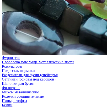
Фурнитура
Проволока Wire Wrap, металлические листы
Коннекторы
Подвески, шармики
Разделители для бусин (спейсеры)
Сеттинги (основы под кабошон)
Шапочки для бусин
Филигрань
Миксы металлические
Колечки соединительные
Пины, штифты
Бейлы