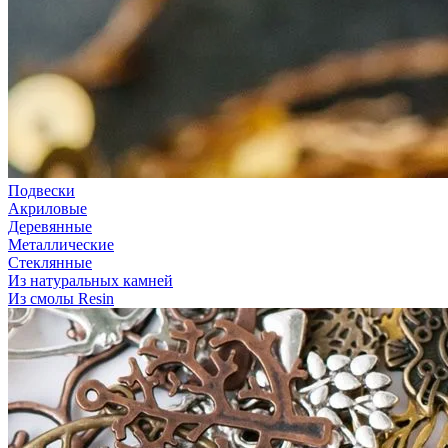
Подвески
Акриловые
Деревянные
Металлические
Стеклянные
Из натуральных камней
Из смолы Resin