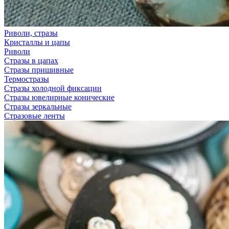
Риволи, стразы
Кристаллы и цапы
Риволи
Стразы в цапах
Стразы пришивные
Термостразы
Стразы холодной фиксации
Стразы ювелирные конические
Стразы зеркальные
Стразовые ленты