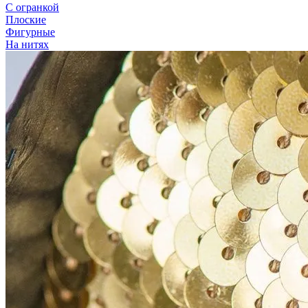
С огранкой
Плоские
Фигурные
На нитях