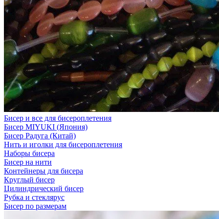
Бисер и все для бисероплетения
Бисер MIYUKI (Япония)
Бисер Радуга (Китай)
Нить и иголки для бисероплетения
Наборы бисера
Бисер на нити
Контейнеры для бисера
Круглый бисер
Цилиндрический бисер
Рубка и стеклярус
Бисер по размерам