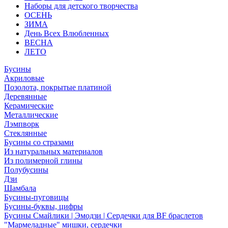
Наборы для детского творчества
ОСЕНЬ
ЗИМА
День Всех Влюбленных
ВЕСНА
ЛЕТО
Бусины
Акриловые
Позолота, покрытые платиной
Деревянные
Керамические
Металлические
Лэмпворк
Стеклянные
Бусины со стразами
Из натуральных материалов
Из полимерной глины
Полубусины
Дзи
Шамбала
Бусины-пуговицы
Бусины-буквы, цифры
Бусины Смайлики | Эмодзи | Сердечки для BF браслетов
"Мармеладные" мишки, сердечки