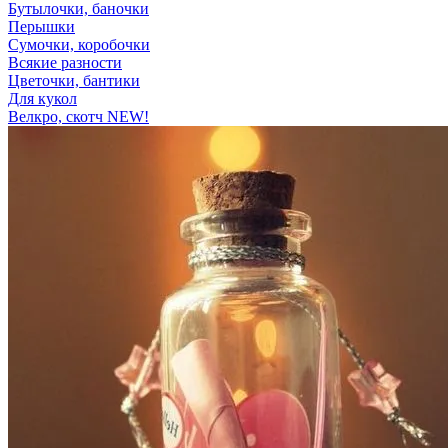
Бутылочки, баночки
Перышки
Сумочки, коробочки
Всякие разности
Цветочки, бантики
Для кукол
Велкро, скотч NEW!