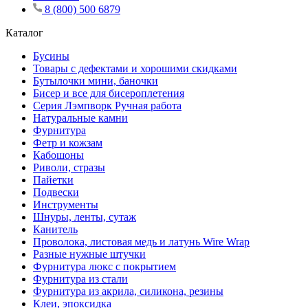
8 (800) 500 6879
Каталог
Бусины
Товары с дефектами и хорошими скидками
Бутылочки мини, баночки
Бисер и все для бисероплетения
Серия Лэмпворк Ручная работа
Натуральные камни
Фурнитура
Фетр и кожзам
Кабошоны
Риволи, стразы
Пайетки
Подвески
Инструменты
Шнуры, ленты, сутаж
Канитель
Проволока, листовая медь и латунь Wire Wrap
Разные нужные штучки
Фурнитура люкс с покрытием
Фурнитура из стали
Фурнитура из акрила, силикона, резины
Клеи, эпоксидка