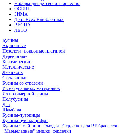
Наборы для детского творчества
ОСЕНЬ
ЗИМА
День Всех Влюбленных
ВЕСНА
ЛЕТО
Бусины
Акриловые
Позолота, покрытые платиной
Деревянные
Керамические
Металлические
Лэмпворк
Стеклянные
Бусины со стразами
Из натуральных материалов
Из полимерной глины
Полубусины
Дзи
Шамбала
Бусины-пуговицы
Бусины-буквы, цифры
Бусины Смайлики | Эмодзи | Сердечки для BF браслетов
"Мармеладные" мишки, сердечки