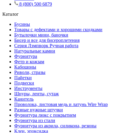
8 (800) 500 6879
Каталог
Бусины
Товары с дефектами и хорошими скидками
Бутылочки мини, баночки
Бисер и все для бисероплетения
Серия Лэмпворк Ручная работа
Натуральные камни
Фурнитура
Фетр и кожзам
Кабошоны
Риволи, стразы
Пайетки
Подвески
Инструменты
Шнуры, ленты, сутаж
Канитель
Проволока, листовая медь и латунь Wire Wrap
Разные нужные штучки
Фурнитура люкс с покрытием
Фурнитура из стали
Фурнитура из акрила, силикона, резины
Клеи, эпоксидка