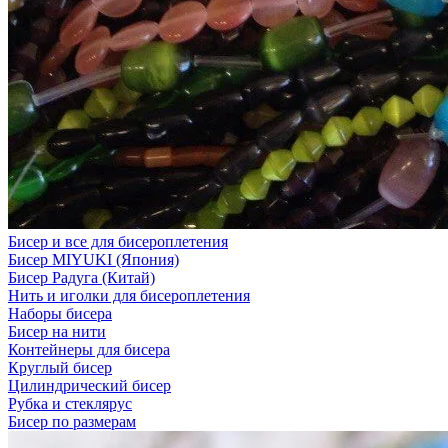
Бисер и все для бисероплетения
Бисер MIYUKI (Япония)
Бисер Радуга (Китай)
Нить и иголки для бисероплетения
Наборы бисера
Бисер на нити
Контейнеры для бисера
Круглый бисер
Цилиндрический бисер
Рубка и стеклярус
Бисер по размерам