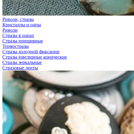
Риволи, стразы
Кристаллы и цапы
Риволи
Стразы в цапах
Стразы пришивные
Термостразы
Стразы холодной фиксации
Стразы ювелирные конические
Стразы зеркальные
Стразовые ленты