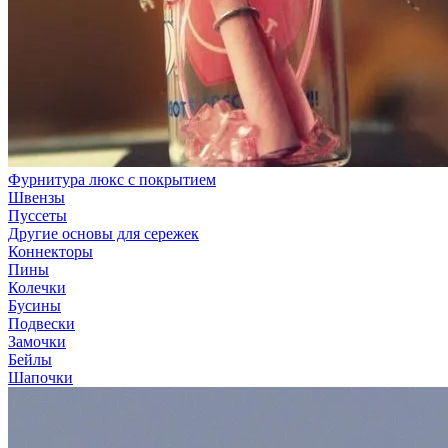
Фурнитура люкс с покрытием
Швензы
Пуссеты
Другие основы для сережек
Коннекторы
Пины
Колечки
Бусины
Подвески
Замочки
Бейлы
Шапочки