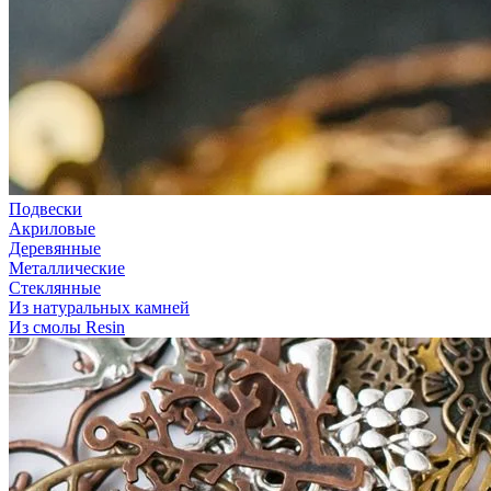
Подвески
Акриловые
Деревянные
Металлические
Стеклянные
Из натуральных камней
Из смолы Resin