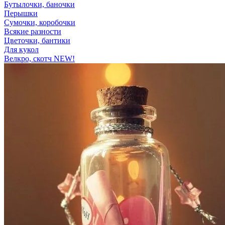
Бутылочки, баночки
Перышки
Сумочки, коробочки
Всякие разности
Цветочки, бантики
Для кукол
Велкро, скотч NEW!