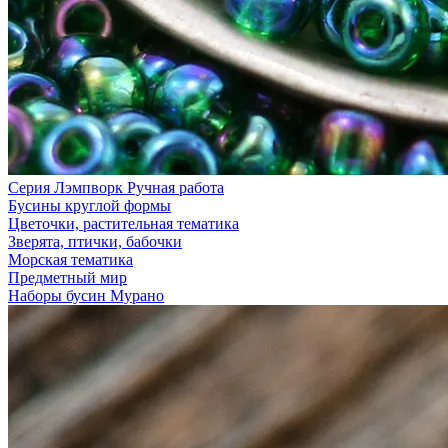
Серия Лэмпворк Ручная работа
Бусины круглой формы
Цветочки, растительная тематика
Зверята, птички, бабочки
Морская тематика
Предметный мир
Наборы бусин Мурано