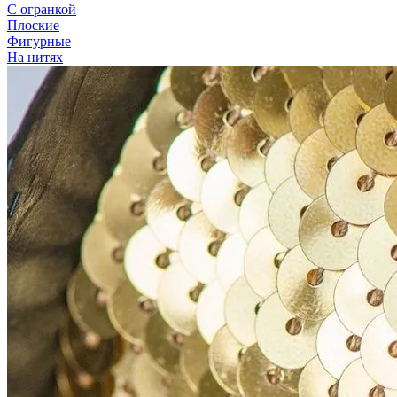
С огранкой
Плоские
Фигурные
На нитях