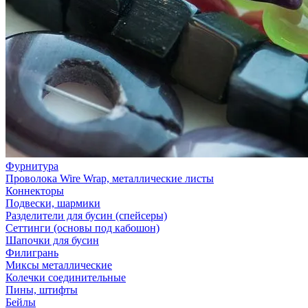
Фурнитура
Проволока Wire Wrap, металлические листы
Коннекторы
Подвески, шармики
Разделители для бусин (спейсеры)
Сеттинги (основы под кабошон)
Шапочки для бусин
Филигрань
Миксы металлические
Колечки соединительные
Пины, штифты
Бейлы