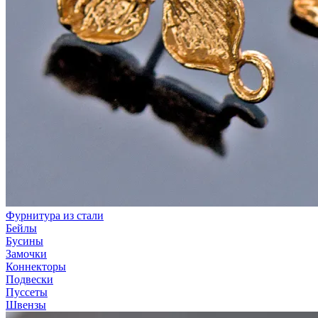
Фурнитура из стали
Бейлы
Бусины
Замочки
Коннекторы
Подвески
Пуссеты
Швензы