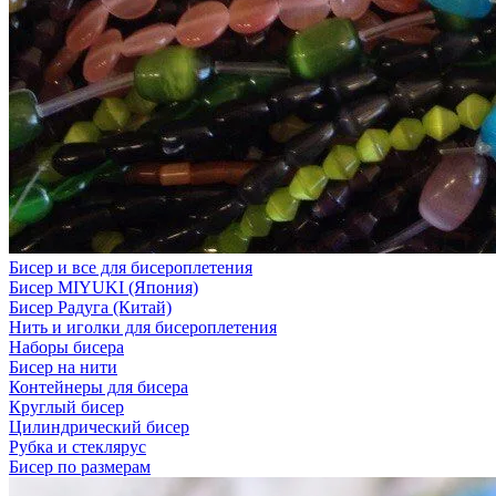
Бисер и все для бисероплетения
Бисер MIYUKI (Япония)
Бисер Радуга (Китай)
Нить и иголки для бисероплетения
Наборы бисера
Бисер на нити
Контейнеры для бисера
Круглый бисер
Цилиндрический бисер
Рубка и стеклярус
Бисер по размерам