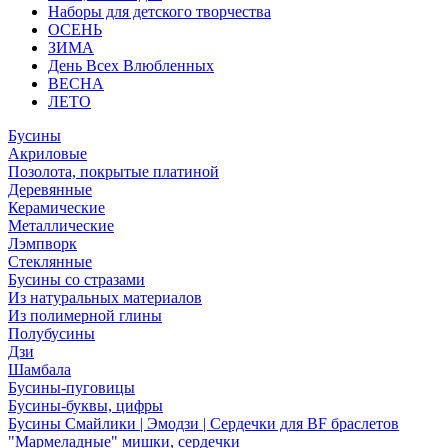
Наборы для детского творчества
ОСЕНЬ
ЗИМА
День Всех Влюбленных
ВЕСНА
ЛЕТО
Бусины
Акриловые
Позолота, покрытые платиной
Деревянные
Керамические
Металлические
Лэмпворк
Стеклянные
Бусины со стразами
Из натуральных материалов
Из полимерной глины
Полубусины
Дзи
Шамбала
Бусины-пуговицы
Бусины-буквы, цифры
Бусины Смайлики | Эмодзи | Сердечки для BF браслетов
"Мармеладные" мишки, сердечки