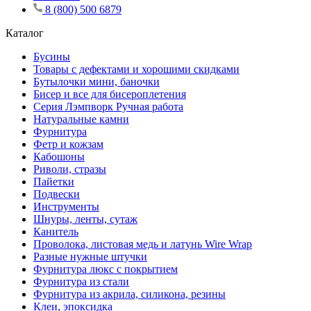
8 (800) 500 6879
Каталог
Бусины
Товары с дефектами и хорошими скидками
Бутылочки мини, баночки
Бисер и все для бисероплетения
Серия Лэмпворк Ручная работа
Натуральные камни
Фурнитура
Фетр и кожзам
Кабошоны
Риволи, стразы
Пайетки
Подвески
Инструменты
Шнуры, ленты, сутаж
Канитель
Проволока, листовая медь и латунь Wire Wrap
Разные нужные штучки
Фурнитура люкс с покрытием
Фурнитура из стали
Фурнитура из акрила, силикона, резины
Клеи, эпоксидка