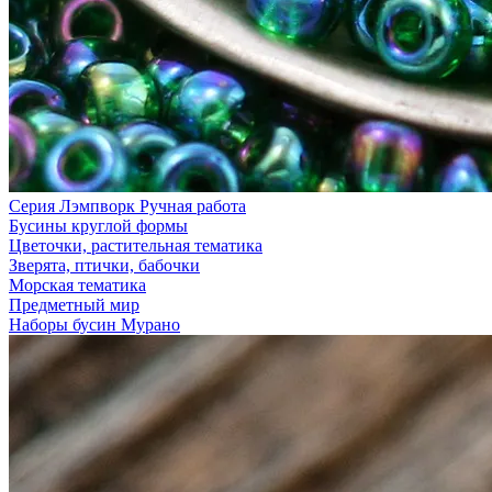
Серия Лэмпворк Ручная работа
Бусины круглой формы
Цветочки, растительная тематика
Зверята, птички, бабочки
Морская тематика
Предметный мир
Наборы бусин Мурано