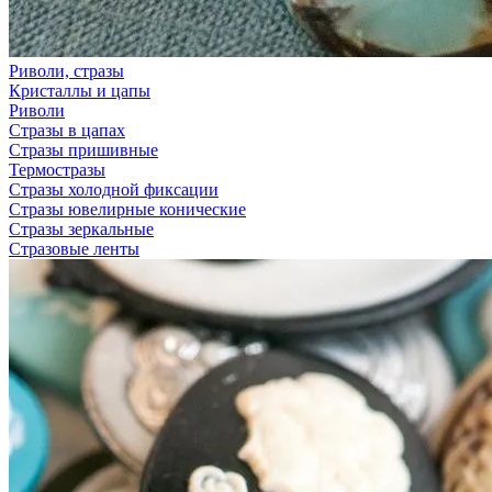
Риволи, стразы
Кристаллы и цапы
Риволи
Стразы в цапах
Стразы пришивные
Термостразы
Стразы холодной фиксации
Стразы ювелирные конические
Стразы зеркальные
Стразовые ленты