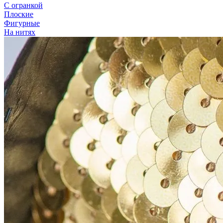
С огранкой
Плоские
Фигурные
На нитях