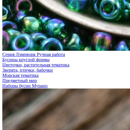
Серия Лэмпворк Ручная работа
Бусины круглой формы
Цветочки, растительная тематика
Зверята, птички, бабочки
Морская тематика
Предметный мир
Наборы бусин Мурано