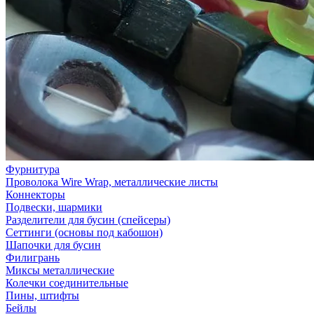
Фурнитура
Проволока Wire Wrap, металлические листы
Коннекторы
Подвески, шармики
Разделители для бусин (спейсеры)
Сеттинги (основы под кабошон)
Шапочки для бусин
Филигрань
Миксы металлические
Колечки соединительные
Пины, штифты
Бейлы