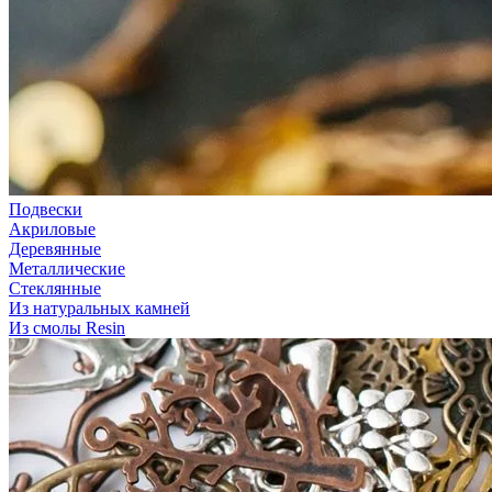
Подвески
Акриловые
Деревянные
Металлические
Стеклянные
Из натуральных камней
Из смолы Resin