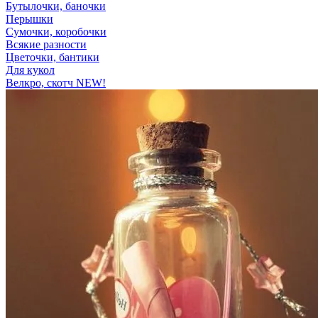
Бутылочки, баночки
Перышки
Сумочки, коробочки
Всякие разности
Цветочки, бантики
Для кукол
Велкро, скотч NEW!