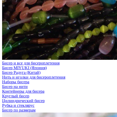
Бисер и все для бисероплетения
Бисер MIYUKI (Япония)
Бисер Радуга (Китай)
Нить и иголки для бисероплетения
Наборы бисера
Бисер на нити
Контейнеры для бисера
Круглый бисер
Цилиндрический бисер
Рубка и стеклярус
Бисер по размерам