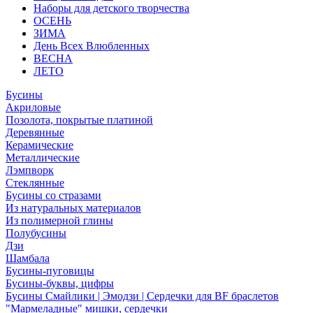
Наборы для детского творчества
ОСЕНЬ
ЗИМА
День Всех Влюбленных
ВЕСНА
ЛЕТО
Бусины
Акриловые
Позолота, покрытые платиной
Деревянные
Керамические
Металлические
Лэмпворк
Стеклянные
Бусины со стразами
Из натуральных материалов
Из полимерной глины
Полубусины
Дзи
Шамбала
Бусины-пуговицы
Бусины-буквы, цифры
Бусины Смайлики | Эмодзи | Сердечки для BF браслетов
"Мармеладные" мишки, сердечки