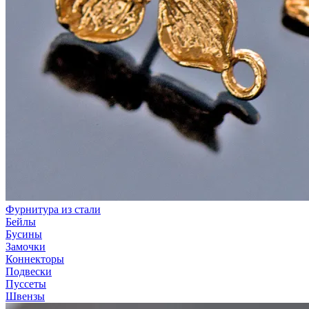
Фурнитура из стали
Бейлы
Бусины
Замочки
Коннекторы
Подвески
Пуссеты
Швензы