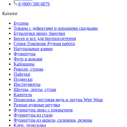
8 (800) 500 6879
Каталог
Бусины
Товары с дефектами и хорошими скидками
Бутылочки мини, баночки
Бисер и все для бисероплетения
Серия Лэмпворк Ручная работа
Натуральные камни
Фурнитура
Фетр и кожзам
Кабошоны
Риволи, стразы
Пайетки
Подвески
Инструменты
Шнуры, ленты, сутаж
Канитель
Проволока, листовая медь и латунь Wire Wrap
Разные нужные штучки
Фурнитура люкс с покрытием
Фурнитура из стали
Фурнитура из акрила, силикона, резины
Клеи, эпоксидка