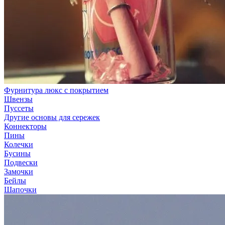
Фурнитура люкс с покрытием
Швензы
Пуссеты
Другие основы для сережек
Коннекторы
Пины
Колечки
Бусины
Подвески
Замочки
Бейлы
Шапочки