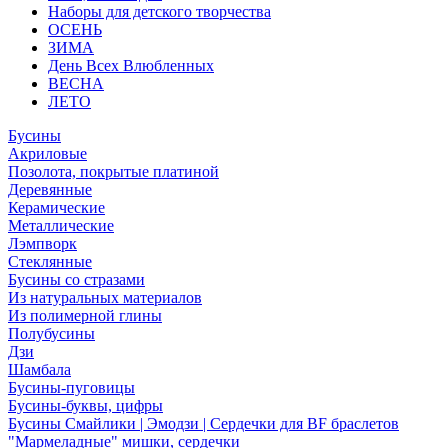
Наборы для детского творчества
ОСЕНЬ
ЗИМА
День Всех Влюбленных
ВЕСНА
ЛЕТО
Бусины
Акриловые
Позолота, покрытые платиной
Деревянные
Керамические
Металлические
Лэмпворк
Стеклянные
Бусины со стразами
Из натуральных материалов
Из полимерной глины
Полубусины
Дзи
Шамбала
Бусины-пуговицы
Бусины-буквы, цифры
Бусины Смайлики | Эмодзи | Сердечки для BF браслетов
"Мармеладные" мишки, сердечки