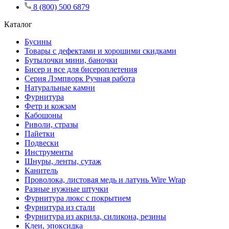
8 (800) 500 6879
Каталог
Бусины
Товары с дефектами и хорошими скидками
Бутылочки мини, баночки
Бисер и все для бисероплетения
Серия Лэмпворк Ручная работа
Натуральные камни
Фурнитура
Фетр и кожзам
Кабошоны
Риволи, стразы
Пайетки
Подвески
Инструменты
Шнуры, ленты, сутаж
Канитель
Проволока, листовая медь и латунь Wire Wrap
Разные нужные штучки
Фурнитура люкс с покрытием
Фурнитура из стали
Фурнитура из акрила, силикона, резины
Клеи, эпоксидка