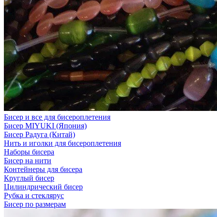
Бисер и все для бисероплетения
Бисер MIYUKI (Япония)
Бисер Радуга (Китай)
Нить и иголки для бисероплетения
Наборы бисера
Бисер на нити
Контейнеры для бисера
Круглый бисер
Цилиндрический бисер
Рубка и стеклярус
Бисер по размерам