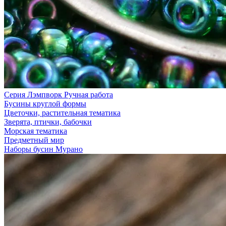
Серия Лэмпворк Ручная работа
Бусины круглой формы
Цветочки, растительная тематика
Зверята, птички, бабочки
Морская тематика
Предметный мир
Наборы бусин Мурано